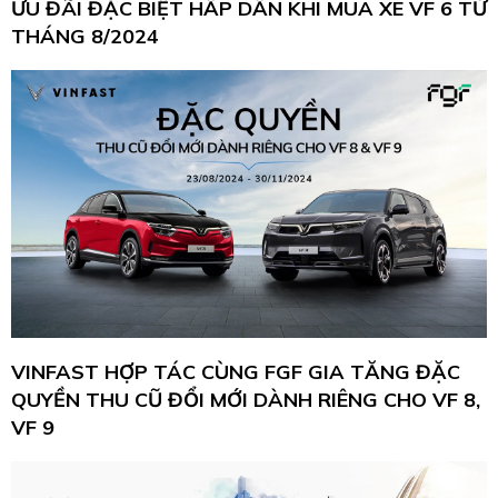
ƯU ĐÃI ĐẶC BIỆT HẤP DẪN KHI MUA XE VF 6 TỪ
THÁNG 8/2024
VINFAST HỢP TÁC CÙNG FGF GIA TĂNG ĐẶC
QUYỀN THU CŨ ĐỔI MỚI DÀNH RIÊNG CHO VF 8,
VF 9