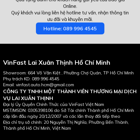
Online.
Quý khách vui lòng liên hệ hotline tư vấn, nhận thông tin
ưu đãi và khuyễn mãi.
Hotline: 089 996 4545
VinFast Lai Xuân Thịnh Hồ Chí Minh
Showroom: 664 Võ Văn Kiệt , Phường Chợ Quán, TP Hồ Chí Minh
Phụ trách KD:
089 996 4545
Email: vinfast.auto.hcm@gmail.com
CÔNG TY TNHH MỘT THÀNH VIÊN THƯƠNG MẠI DỊCH
VỤ LAI XUÂN THỊNH
Đại lý Ủy Quyền Chính Thức của VinFast Việt Nam
MST/MSDN: 0305398106 do Sở Tài chính Thành phố Hồ Chí Minh
cấp lần đầu ngày 20/12/2007 và các lần thay đổi tiếp theo
Địa chỉ trụ sở chính: 20 Nguyễn Thị Nghĩa, Phường Bến Thành,
Thành phố Hồ Chí Minh, Việt Nam