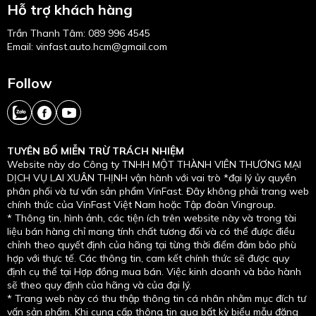
Hỗ trợ khách hàng
Trần Thanh Tâm
:
089 996 4545
Email: vinfast.auto.hcm@gmail.com
Follow
TUYÊN BỐ MIỄN TRỪ TRÁCH NHIỆM
Website này do Công ty TNHH MỘT THÀNH VIÊN THƯƠNG MẠI
DỊCH VỤ LAI XUÂN THỊNH vận hành với vai trò *đại lý ủy quyền
phân phối và tư vấn sản phẩm VinFast. Đây không phải trang web
chính thức của VinFast Việt Nam hoặc Tập đoàn Vingroup.
* Thông tin, hình ảnh, các tiện ích trên website này và trong tài
liệu bán hàng chỉ mang tính chất tương đối và có thể được điều
chỉnh theo quyết định của hãng tại từng thời điểm đảm bảo phù
hợp với thực tế. Các thông tin, cam kết chính thức sẽ được quy
định cụ thể tại Hợp đồng mua bán. Việc kinh doanh và bảo hành
sẽ theo quy định của hãng và của đại lý.
* Trang web này có thu thập thông tin cá nhân nhằm mục đích tư
vấn sản phẩm. Khi cung cấp thông tin qua bất kỳ biểu mẫu đăng