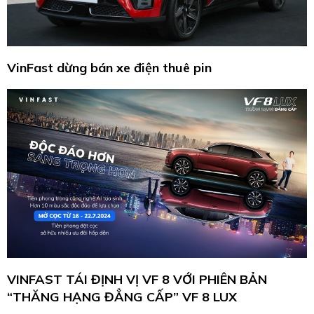
VinFast dừng bán xe điện thuê pin
VINFAST TÁI ĐỊNH VỊ VF 8 VỚI PHIÊN BẢN
“THĂNG HẠNG ĐẲNG CẤP” VF 8 LUX