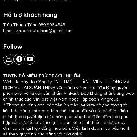
Hỗ trợ khách hàng
Trần Thanh Tâm
:
089 996 4545
Email: vinfast.auto.hcm@gmail.com
Follow
TUYÊN BỐ MIỄN TRỪ TRÁCH NHIỆM
Website này do Công ty TNHH MỘT THÀNH VIÊN THƯƠNG MẠI
DỊCH VỤ LAI XUÂN THỊNH vận hành với vai trò *đại lý ủy quyền
phân phối và tư vấn sản phẩm VinFast. Đây không phải trang web
chính thức của VinFast Việt Nam hoặc Tập đoàn Vingroup.
* Thông tin, hình ảnh, các tiện ích trên website này và trong tài
liệu bán hàng chỉ mang tính chất tương đối và có thể được điều
chỉnh theo quyết định của hãng tại từng thời điểm đảm bảo phù
hợp với thực tế. Các thông tin, cam kết chính thức sẽ được quy
định cụ thể tại Hợp đồng mua bán. Việc kinh doanh và bảo hành
sẽ theo quy định của hãng và của đại lý.