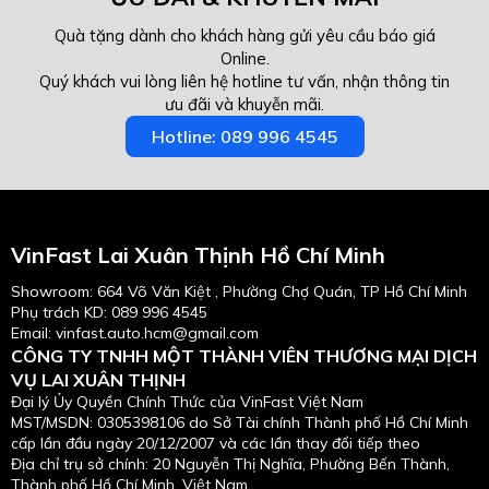
Quà tặng dành cho khách hàng gửi yêu cầu báo giá
Online.
Quý khách vui lòng liên hệ hotline tư vấn, nhận thông tin
ưu đãi và khuyễn mãi.
Hotline: 089 996 4545
VinFast Lai Xuân Thịnh Hồ Chí Minh
Showroom: 664 Võ Văn Kiệt , Phường Chợ Quán, TP Hồ Chí Minh
Phụ trách KD:
089 996 4545
Email: vinfast.auto.hcm@gmail.com
CÔNG TY TNHH MỘT THÀNH VIÊN THƯƠNG MẠI DỊCH
VỤ LAI XUÂN THỊNH
Đại lý Ủy Quyền Chính Thức của VinFast Việt Nam
MST/MSDN: 0305398106 do Sở Tài chính Thành phố Hồ Chí Minh
cấp lần đầu ngày 20/12/2007 và các lần thay đổi tiếp theo
Địa chỉ trụ sở chính: 20 Nguyễn Thị Nghĩa, Phường Bến Thành,
Thành phố Hồ Chí Minh, Việt Nam