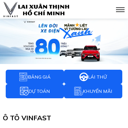
BẢNG GIÁ
LÁI THỬ
DỰ TOÁN
KHUYẾN MÃI
Ô TÔ VINFAST