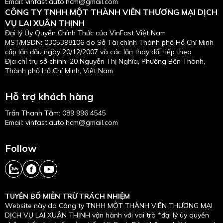
Email: vinfast.auto.hcm@gmail.com
CÔNG TY TNHH MỘT THÀNH VIÊN THƯƠNG MẠI DỊCH
VỤ LAI XUÂN THỊNH
Đại lý Ủy Quyền Chính Thức của VinFast Việt Nam
MST/MSDN: 0305398106 do Sở Tài chính Thành phố Hồ Chí Minh
cấp lần đầu ngày 20/12/2007 và các lần thay đổi tiếp theo
Địa chỉ trụ sở chính: 20 Nguyễn Thị Nghĩa, Phường Bến Thành,
Thành phố Hồ Chí Minh, Việt Nam
Hỗ trợ khách hàng
Trần Thanh Tâm
:
089 996 4545
Email: vinfast.auto.hcm@gmail.com
Follow
TUYÊN BỐ MIỄN TRỪ TRÁCH NHIỆM
Website này do Công ty TNHH MỘT THÀNH VIÊN THƯƠNG MẠI
DỊCH VỤ LAI XUÂN THỊNH vận hành với vai trò *đại lý ủy quyền