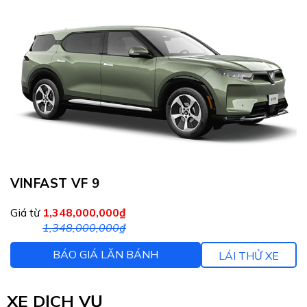
VINFAST VF 9
Giá từ
1,348,000,000₫
1,348,000,000₫
BÁO GIÁ LĂN BÁNH
LÁI THỬ XE
XE DỊCH VỤ